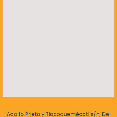
Adolfo Prieto y Tlacoquemécatl s/n, Del