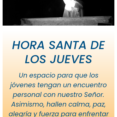
HORA SANTA DE
LOS JUEVES
Un espacio para que los
jóvenes tengan un encuentro
personal con nuestro Señor.
Asimismo, hallen calma, paz,
alegría y fuerza para enfrentar