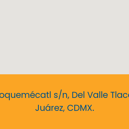
coquemécatl s/n, Del Valle Tl
Juárez, CDMX.